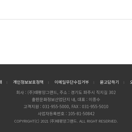
개
개인정보보호정책
이메일무단수집거부
묻고답하기
l
l
l
l
회사 : (주)태평양그랜드, 주소 : 경기도 파주시 직지길 302​
출판문화정보산업단지 내​, 대표 : 이종수
고객지원 : 031-955-5000, FAX : 031-955-5010
사업자등록번호 : 105-81-50842
COPYRIGHT(C) 2021 (주)태평양그랜드. ALL RIGHT RESERVED.